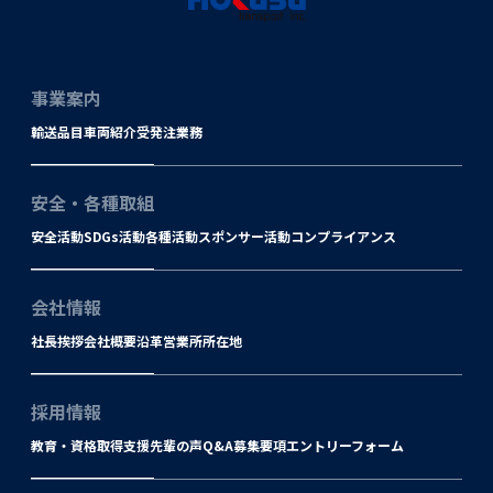
事業案内
輸送品目
車両紹介
受発注業務
安全・各種取組
安全活動
SDGs活動
各種活動
スポンサー活動
コンプライアンス
会社情報
社長挨拶
会社概要
沿革
営業所所在地
採用情報
教育・資格取得支援
先輩の声
Q&A
募集要項
エントリーフォーム